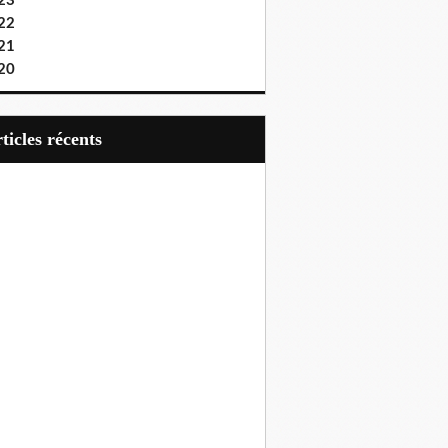
23
22
21
20
articles récents