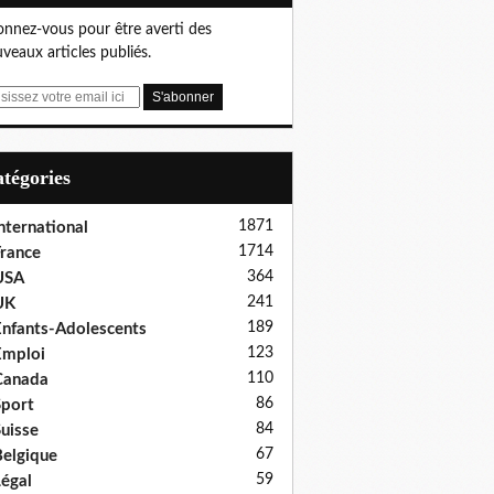
nnez-vous pour être averti des
veaux articles publiés.
Catégories
1871
nternational
1714
rance
364
USA
241
UK
189
nfants-Adolescents
123
Emploi
110
Canada
86
port
84
uisse
67
elgique
59
égal