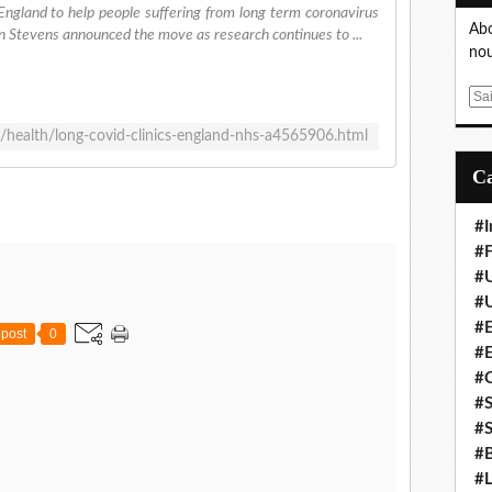
s England to help people suffering from long term coronavirus
Abo
 Stevens announced the move as research continues to ...
nou
E
m
/health/long-covid-clinics-england-nhs-a4565906.html
a
i
l
#I
#F
#
#
#E
post
0
#
#
#S
#S
#B
#L