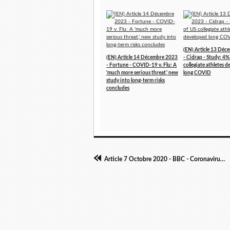
(EN) Article 13 Dé
(EN) Article 14 Décembre 2023
- Cidrap - Study: 4%
- Fortune - COVID-19 v. Flu: A
collegiate athletes 
'much more serious threat,' new
long COVID
study into long-term risks
concludes
Article 7 Octobre 2020 - BBC - Coronavirus: Specialist 'long Covid' clinics to be set up in England