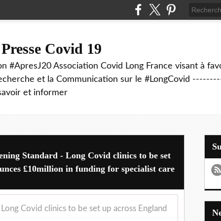
 Presse Covid 19
on #ApresJ20 Association Covid Long France visant à favo
echerche et la Communication sur le #LongCovid ----------
savoir et informer
S
ening Standard - Long Covid clinics to be set
ces £10million in funding for specialist care
Long Covid clinics to be set up across England