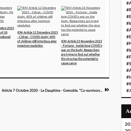
#A
#
#
#I
cembre 2023
#A
 of US
(EN) Article 12 Décembre 2023
#E
developed
- Cidrap - COVID study: 40%
of children still infectious after
(EN) Article 23 Novembre 2023
#N
symptom resolution
- Fortune - Inside long COVID's
#I
war on the body: Researchers
are trying to find out whether
#P
the virus has the potential to
#
cause cance
#A
#I
#I
#
Article 7 Octobre 2020 - Le Dauphine - Grenoble. "Co-survivors" : un projet pour mieux comprendre les impacts à long terme de la Covid-19
20