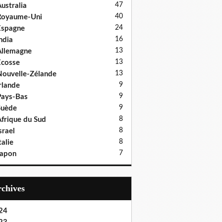
47
ustralia
40
Royaume-Uni
24
Espagne
16
ndia
13
llemagne
13
cosse
13
ouvelle-Zélande
9
rlande
9
ays-Bas
9
Suède
8
frique du Sud
8
srael
8
talie
7
Japon
Archives
24