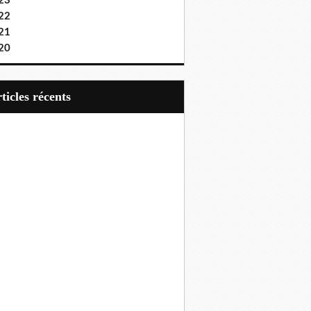
23
22
21
20
articles récents