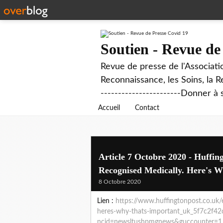
Soutien - Revue de
Revue de presse de l'Associati
Reconnaissance, les Soins, la R
-----------------------Donner à 
Accueil
Contact
Article 7 Octobre 2020 - Huffin
Recognised Medically. Here's W
8 Octobre 2020
Lien :
https://www.huffingtonpost.co.uk/e
heres-why-thats-important_uk_5f7c2f4
ncid=newsltushpmgnews&guccounter=1