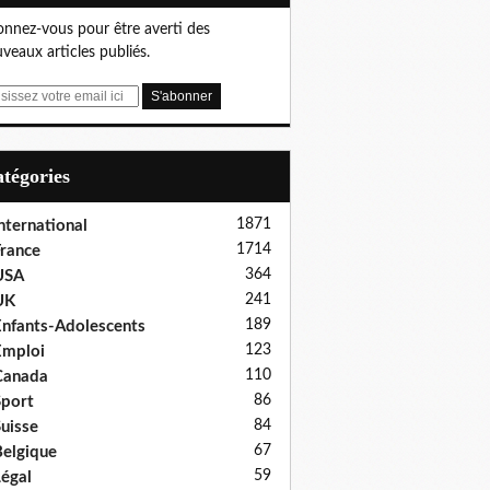
nnez-vous pour être averti des
veaux articles publiés.
Catégories
1871
nternational
1714
rance
364
USA
241
UK
189
nfants-Adolescents
123
Emploi
110
Canada
86
port
84
uisse
67
elgique
59
égal