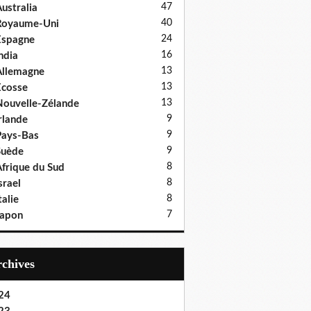
47
ustralia
40
Royaume-Uni
24
Espagne
16
ndia
13
llemagne
13
cosse
13
ouvelle-Zélande
9
rlande
9
ays-Bas
9
Suède
8
frique du Sud
8
srael
8
talie
7
Japon
Archives
24