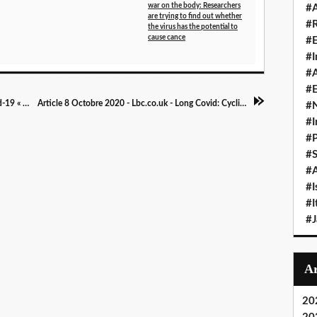
war on the body: Researchers
#A
are trying to find out whether
#
the virus has the potential to
cause cance
#
#I
#A
#E
Article 8 Octobre 2020 - Moustique.be - Covid-19 « Depuis le 25 mars, les symptômes ne sont jamais partis »
Article 8 Octobre 2020 - Lbc.co.uk - Long Covid: Cyclist has been wheelchair bound with symptoms for 6 months
#N
#I
#P
#
#A
#I
#I
#
20