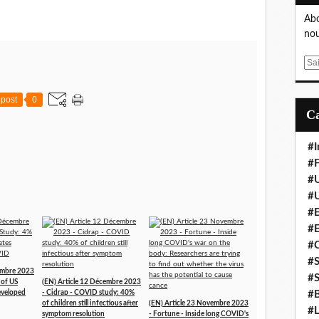
Abo
nou
E
m
a
post
0
i
l
#I
#F
#
#
#E
#
#
#S
cembre 2023
#S
 of US
(EN) Article 12 Décembre 2023
developed
- Cidrap - COVID study: 40%
#B
of children still infectious after
(EN) Article 23 Novembre 2023
#L
symptom resolution
- Fortune - Inside long COVID's