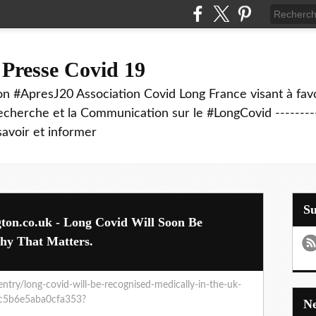
 Presse Covid 19
on #ApresJ20 Association Covid Long France visant à favo
echerche et la Communication sur le #LongCovid ----------
savoir et informer
S
gton.co.uk - Long Covid Will Soon Be
hy That Matters.
ntry/long-covid-will-be-recognised-medically-in-the-uk-
2c5b6e5aba0cfa353?