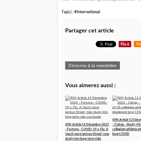
Tag(s) :
#International
Partager cet article
Re
S'inscrire à la newsletter
Vous aimerez aussi :
(EN) Article 13 Dé
(EN) Article 14 Décembre 2023
- Cidrap - Study: 4%
- Fortune - COVID-19 v. Flu: A
collegiate athletes 
'much more serious threat,' new
long COVID
study into long-term risks