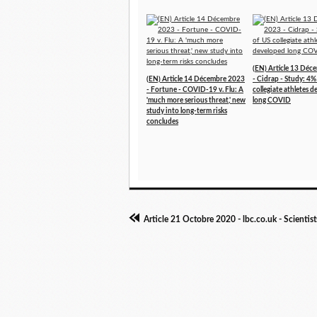
(EN) Article 13 Dé
(EN) Article 14 Décembre 2023
- Cidrap - Study: 4%
- Fortune - COVID-19 v. Flu: A
collegiate athletes 
'much more serious threat,' new
long COVID
study into long-term risks
concludes