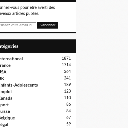
nnez-vous pour être averti des
veaux articles publiés.
Catégories
1871
nternational
1714
rance
364
USA
241
UK
189
nfants-Adolescents
123
Emploi
110
Canada
86
port
84
uisse
67
elgique
59
égal