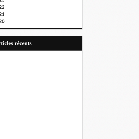
23
22
21
20
articles récents