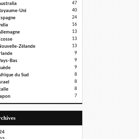
47
ustralia
40
Royaume-Uni
24
Espagne
16
ndia
13
llemagne
13
cosse
13
ouvelle-Zélande
9
rlande
9
ays-Bas
9
Suède
8
frique du Sud
8
srael
8
talie
7
Japon
Archives
24