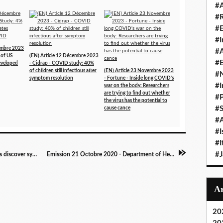
#A
#
#
#I
cembre 2023
#A
 of US
(EN) Article 12 Décembre 2023
#E
developed
- Cidrap - COVID study: 40%
of children still infectious after
(EN) Article 23 Novembre 2023
#N
symptom resolution
- Fortune - Inside long COVID's
#I
war on the body: Researchers
are trying to find out whether
#P
the virus has the potential to
#
cause cance
#A
#I
#I
#
Article 21 Octobre 2020 - lbc.co.uk - Scientists discover symptoms which predict Long Covid, which affects 1 in 20
Emission 21 Octobre 2020 - Department of Health and Social Care - What is 'Long COVID'?
20