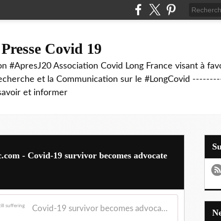
 Presse Covid 19
on #ApresJ20 Association Covid Long France visant à favo
echerche et la Communication sur le #LongCovid ----------
savoir et informer
S
c.com - Covid-19 survivor becomes advocate
Covid-19 survivor becomes advocate for those still suffering