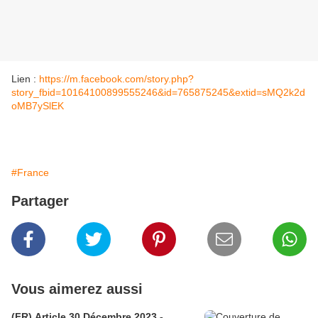
Lien :
https://m.facebook.com/story.php?
story_fbid=10164100899555246&id=765875245&extid=sMQ2k2d
oMB7ySlEK
#France
Partager
Vous aimerez aussi
(FR) Article 30 Décembre 2023 -