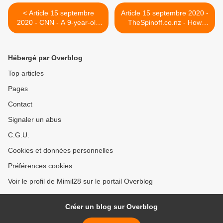
< Article 15 septembre
Article 15 septembre 2020 -
2020 - CNN - A 9-year-old
TheSpinoff.co.nz - How
who's been battling
becoming a Covid long-
coronavirus for 6 months
hauler made me rethink
says the illness is a big deal
disability >
Hébergé par Overblog
Top articles
Pages
Contact
Signaler un abus
C.G.U.
Cookies et données personnelles
Préférences cookies
Voir le profil de Mimil28 sur le portail Overblog
Créer un blog sur Overblog