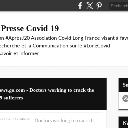
 Presse Covid 19
on #ApresJ20 Association Covid Long France visant à favo
echerche et la Communication sur le #LongCovid ----------
savoir et informer
S
ews.go.com - Doctors working to crack the
9 sufferers
Doctors working to crack the mystery of 'long haul' COVID-19 sufferers