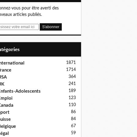
nnez-vous pour être averti des
veaux articles publiés.
Catégories
1871
nternational
1714
rance
364
USA
241
UK
189
nfants-Adolescents
123
Emploi
110
Canada
86
port
84
uisse
67
elgique
59
égal