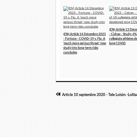
(EN) Article 13 Dé
(EN) Article 14 Décembre 2023
- Cidrap - Study: 4%
- Fortune - COVID-19 v. Flu: A
collegiate athletes 
'much more serious threat,' new
long COVID
study into long-term risks
concludes