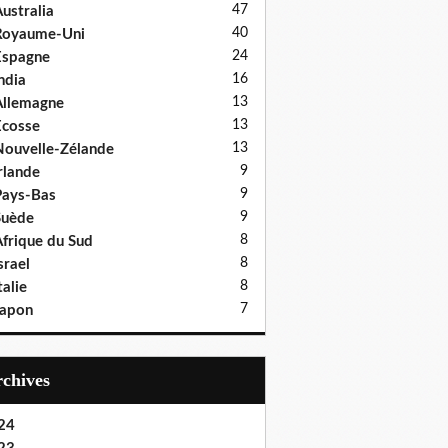
47
ustralia
40
Royaume-Uni
24
Espagne
16
ndia
13
llemagne
13
cosse
13
ouvelle-Zélande
9
rlande
9
ays-Bas
9
Suède
8
frique du Sud
8
srael
8
talie
7
Japon
Archives
24