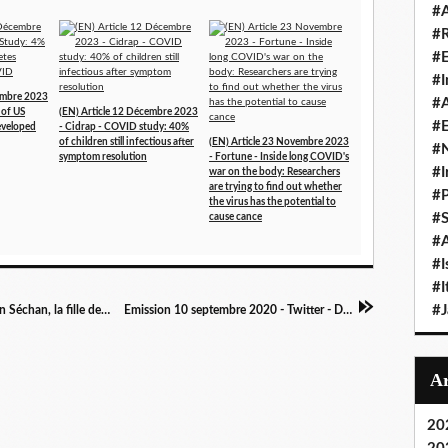
#A
#
#
#I
cembre 2023
#A
 of US
(EN) Article 12 Décembre 2023
#E
developed
- Cidrap - COVID study: 40%
of children still infectious after
(EN) Article 23 Novembre 2023
#N
symptom resolution
- Fortune - Inside long COVID's
#I
war on the body: Researchers
are trying to find out whether
#P
the virus has the potential to
#
cause cance
#A
#I
#I
#
Article 10 septembre 2020 - Tele Loisirs -Lolitan Séchan, la fille de Renaud, atteinte d'une "covid chronique" : "J'ai cru que l'été effacerait la fatigue, loin de là"
Emission 10 septembre 2020 - Twitter - Dr Nisreen Alwan : Why governments must #CountLongCovid:
20