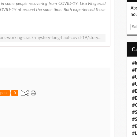
 in some people recovering from COVID-19. Lisa Fitzgerald
Abo
OVID-19 at around the same time. Both experienced those
nou
E
m
https://abcnews.go.com/Health/doctors-working-crack-mystery-long-haul-covid-19/story?id=72862670
a
i
l
#I
#F
#
#
#E
post
0
#
#
#S
#S
#B
#L