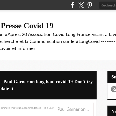
 Presse Covid 19
on #ApresJ20 Association Covid Long France visant à favo
echerche et la Communication sur le #LongCovid ----------
savoir et informer
S
- Paul Garner on long haul covid-19-Don't try
date it
Paul Garner on long haul covid-19-Don't try to dominate this virus, accommodate it - The BMJ