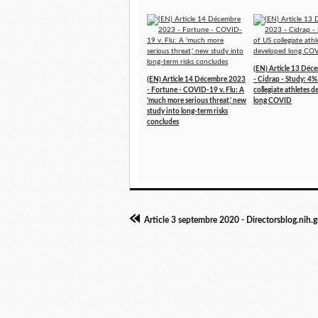
(EN) Article 13 Dé
(EN) Article 14 Décembre 2023
- Cidrap - Study: 4%
- Fortune - COVID-19 v. Flu: A
collegiate athletes 
'much more serious threat,' new
long COVID
study into long-term risks
concludes