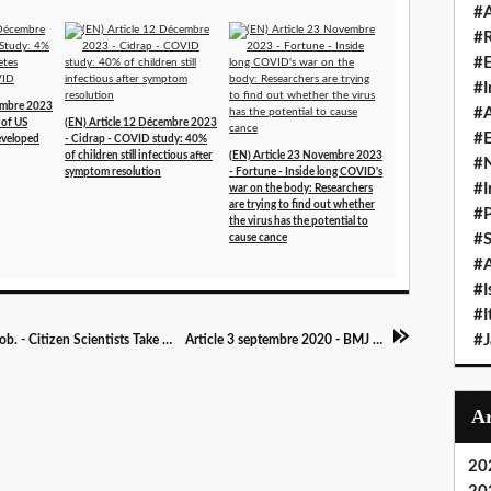
#A
#
#
#I
cembre 2023
#A
 of US
(EN) Article 12 Décembre 2023
#E
developed
- Cidrap - COVID study: 40%
of children still infectious after
(EN) Article 23 Novembre 2023
#N
symptom resolution
- Fortune - Inside long COVID's
#I
war on the body: Researchers
are trying to find out whether
#P
the virus has the potential to
#
cause cance
#A
#I
#I
#
Article 3 septembre 2020 - Directorsblog.nih.gob. - Citizen Scientists Take on the Challenge of Long-Haul COVID-19
Article 3 septembre 2020 - BMJ - Living with covid-19
20