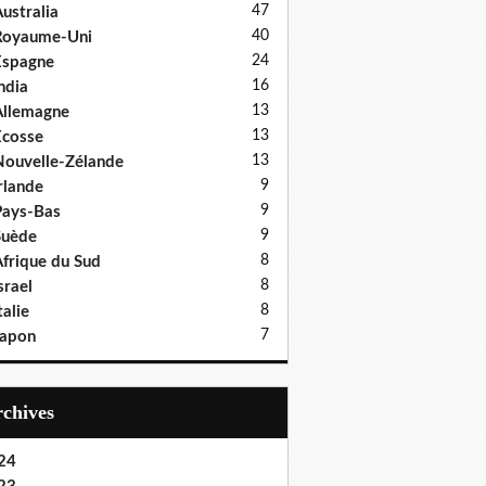
47
ustralia
40
Royaume-Uni
24
Espagne
16
ndia
13
llemagne
13
cosse
13
ouvelle-Zélande
9
rlande
9
ays-Bas
9
Suède
8
frique du Sud
8
srael
8
talie
7
Japon
Archives
24