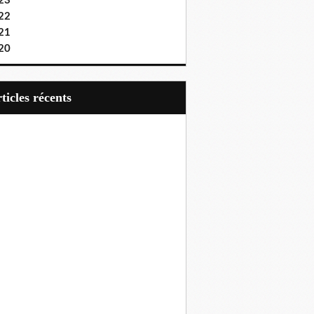
23
22
21
20
articles récents