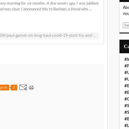
ery morning for six months. A few weeks ago, I was jubilant.
Abo
was clear. I announced this to Rachael, a friend who ...
nou
E
m
https://blogs.bmj.com/bmj/2020/09/04/paul-garner-on-long-haul-covid-19-dont-try-and-dominate-this-virus-accommodate-it/
a
i
l
#I
#F
#
#
#E
post
0
#
#
#S
#S
#B
#L