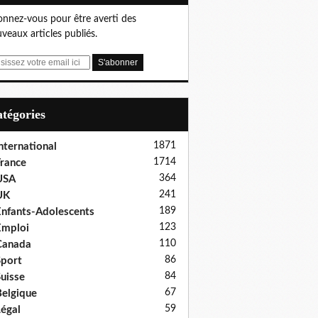
nnez-vous pour être averti des
veaux articles publiés.
Catégories
1871
nternational
1714
rance
364
USA
241
UK
189
nfants-Adolescents
123
Emploi
110
Canada
86
port
84
uisse
67
elgique
59
égal