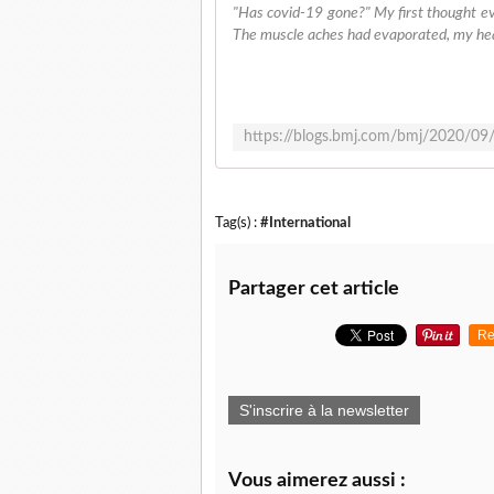
"Has covid-19 gone?" My first thought ev
The muscle aches had evaporated, my head 
Tag(s) :
#International
Partager cet article
Re
S'inscrire à la newsletter
Vous aimerez aussi :