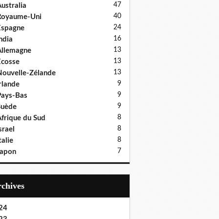
47
ustralia
40
Royaume-Uni
24
Espagne
16
ndia
13
llemagne
13
cosse
13
ouvelle-Zélande
9
rlande
9
ays-Bas
9
Suède
8
frique du Sud
8
srael
8
talie
7
Japon
Archives
24