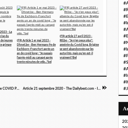
#A
#
#
#I
#A
 2023 - La
#E
crise du
(FR) article 27 avril 2023 -
 de jeunes
(FR) Article 1 er mai 2023 -
Rtl.be - "Je n'en peux plus":
#N
te grimpe
Dhnet.be - Ben Hermans 9e de
atteinte du Covid long, Brigitte
#I
Eschborn-Francfort après un
se sent abandonnée par les
an de covid long : "Je passais
autorités, mais qu'en est-il
#P
l'après-midi au canapé après
vraiment?Bel
#
trente minutes de vélo..."bel
#A
#I
#I
#
Article 22 septembre 2020 - Bustle.com - These COVID Patients Thought They Recovered. Then Their Symptoms Came Back.
Article 21 septembre 2020 - The Dailybest.com - I Got Glaucoma After COVID and I’m One of the Lucky Ones
20