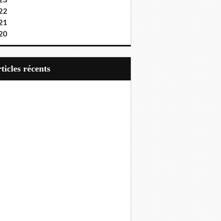
23
22
21
20
articles récents