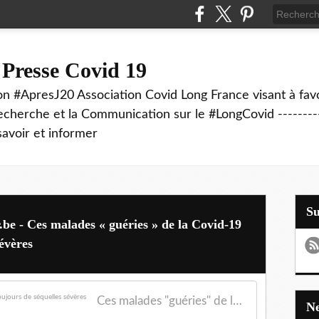
 Presse Covid 19
on #ApresJ20 Association Covid Long France visant à favo
echerche et la Communication sur le #LongCovid ----------
savoir et informer
S
.be - Ces malades « guéries » de la Covid-19
sévères
Ces malades "guéries" de la Covid-19 souffrent toujours de séquelles sévères