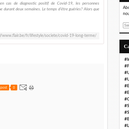
 en cas de diagnostic positif de Covid-19, les personnes
Abo
ne durant deux semaines. Le temps d'être guéries? Alors que
nou
E
m
//www.flair.be/fr/lifestyle/societe/covid-19-long-terme/
a
i
l
#I
#F
#
#
#E
post
0
#
#
#S
#S
#B
#L