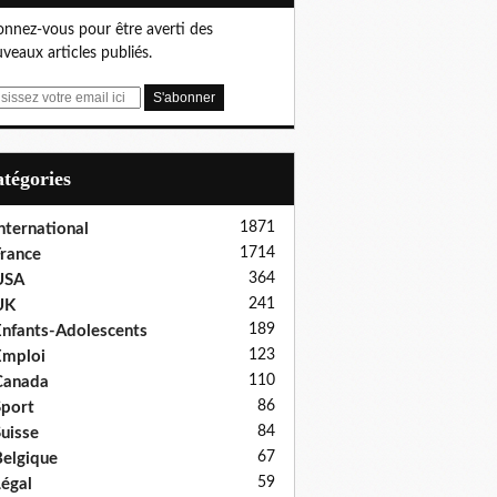
nnez-vous pour être averti des
veaux articles publiés.
Catégories
1871
nternational
1714
rance
364
USA
241
UK
189
nfants-Adolescents
123
Emploi
110
Canada
86
port
84
uisse
67
elgique
59
égal