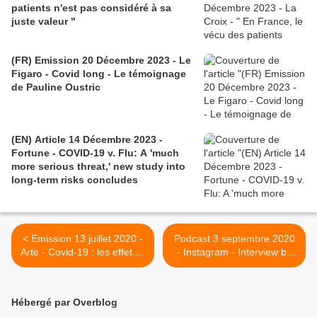
patients n'est pas considéré à sa
juste valeur "
(FR) Emission 20 Décembre 2023 - Le
Figaro - Covid long - Le témoignage
de Pauline Oustric
(EN) Article 14 Décembre 2023 -
Fortune - COVID-19 v. Flu: A 'much
more serious threat,' new study into
long-term risks concludes
< Emission 13 juillet 2020 -
Podcast 3 septembre 2020
Arte - Covid-19 : les effets à
- Instagram - Interview by
long terme
Annie Lennox of Gelong
Thubten on Long Covid -
Conversations With Annie
Hébergé par Overblog
Lennox >