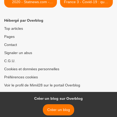
2020 - Statnews.com -
France 3 - Covid-19 : quels
Seeking the causes of post-
effets sur le coeur des
Covid symptoms,
sportifs ? Des chercheurs
researchers dust off data
bordelais s'intéressent aux
Hébergé par Overblog
on college students with
conséquences du
mononucleosis
coronavirus sur la reprise
Top articles
du sport de façon intensive
Pages
>
Contact
Signaler un abus
C.G.U.
Cookies et données personnelles
Préférences cookies
Voir le profil de Mimil28 sur le portail Overblog
Créer un blog sur Overblog
Créer un blog