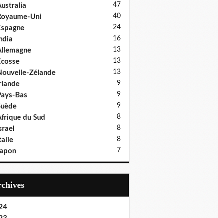
47
ustralia
40
Royaume-Uni
24
Espagne
16
ndia
13
llemagne
13
cosse
13
ouvelle-Zélande
9
rlande
9
ays-Bas
9
Suède
8
frique du Sud
8
srael
8
talie
7
Japon
Archives
24