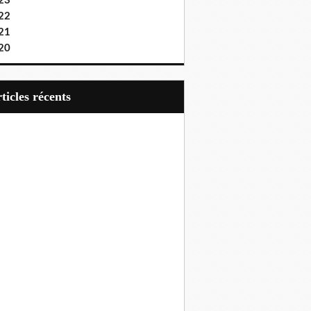
23
22
21
20
articles récents