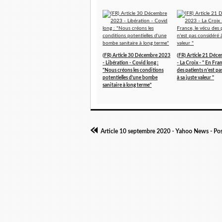
(FR) Article 30 Décembre 2023
(FR) Article 21 Déc
- Libération - Covid long :
- La Croix - " En Fran
"Nous créons les conditions
des patients n'est p
potentielles d'une bombe
à sa juste valeur "
sanitaire à long terme"