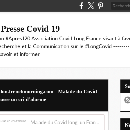
 Presse Covid 19
on #ApresJ20 Association Covid Long France visant à favo
echerche et la Communication sur le #LongCovid ----------
savoir et informer
S
ndon.frenchmorning.com - Malade du Covid
usse un cri d’alarme
Malade du Covid long, un Français de Londres pousse un cri d'alarme