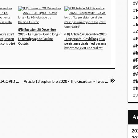
#A
#
#
#I
(FR) Emission 20 Décembre
#A
embre 2023
2023 - Le Figaro - Covid long -
(FR) Article 14 Décembre 2023
#E
ce, le vécu
Le témoignage de Pauline
- Lexpress.fr - Covid long : "La
as considéré
Oustric
persistance virale n'est pas une
#N
hypothèse, c'est une réalité"
#I
#P
#
#A
#I
Article 10 septembre 2020 - Yahoo News - Post-COVID heart damage alarms researchers: 'There was a black hole' in infected cells
Article 13 septembre 2020 - The Guardian - I was infected with coronavirus in March, six months on I’m still unwell
#I
#
20