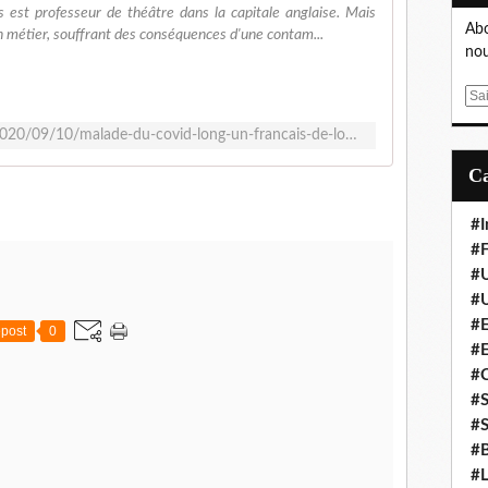
s est professeur de théâtre dans la capitale anglaise. Mais
Abo
on métier, souffrant des conséquences d'une contam...
nou
E
m
https://london.frenchmorning.com/2020/09/10/malade-du-covid-long-un-francais-de-londres-pousse-un-cri-dalarme/
a
i
l
#I
#F
#
#
#E
post
0
#
#
#S
#S
#B
#L