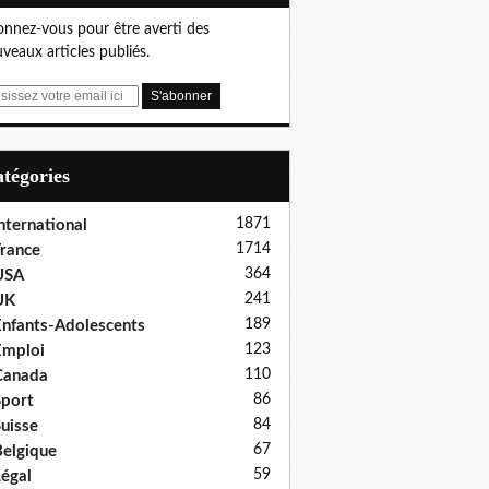
nnez-vous pour être averti des
veaux articles publiés.
Catégories
1871
nternational
1714
rance
364
USA
241
UK
189
nfants-Adolescents
123
Emploi
110
Canada
86
port
84
uisse
67
elgique
59
égal