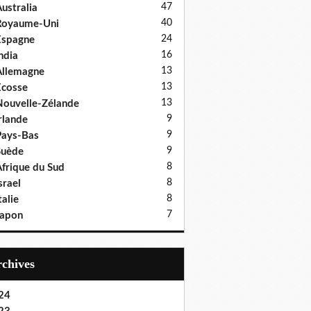
47
ustralia
40
Royaume-Uni
24
Espagne
16
ndia
13
llemagne
13
cosse
13
ouvelle-Zélande
9
rlande
9
ays-Bas
9
Suède
8
frique du Sud
8
srael
8
talie
7
Japon
Archives
24