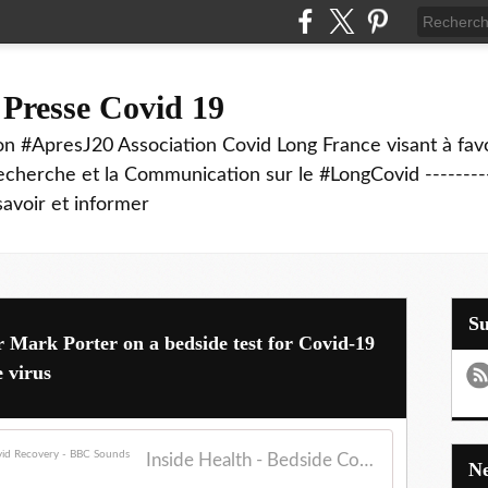
 Presse Covid 19
on #ApresJ20 Association Covid Long France visant à favo
echerche et la Communication sur le #LongCovid ----------
savoir et informer
S
 Mark Porter on a bedside test for Covid-19
 virus
Inside Health - Bedside Covid Test; Longterm Covid Recovery - BBC Sounds