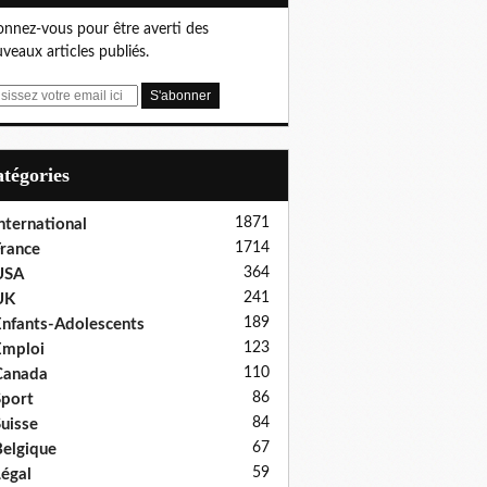
nnez-vous pour être averti des
veaux articles publiés.
Catégories
1871
nternational
1714
rance
364
USA
241
UK
189
nfants-Adolescents
123
Emploi
110
Canada
86
port
84
uisse
67
elgique
59
égal