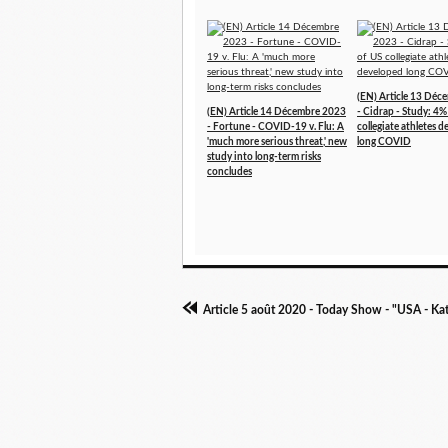
(EN) Article 13 Dé
(EN) Article 14 Décembre 2023
- Cidrap - Study: 4%
- Fortune - COVID-19 v. Flu: A
collegiate athletes 
'much more serious threat,' new
long COVID
study into long-term risks
concludes