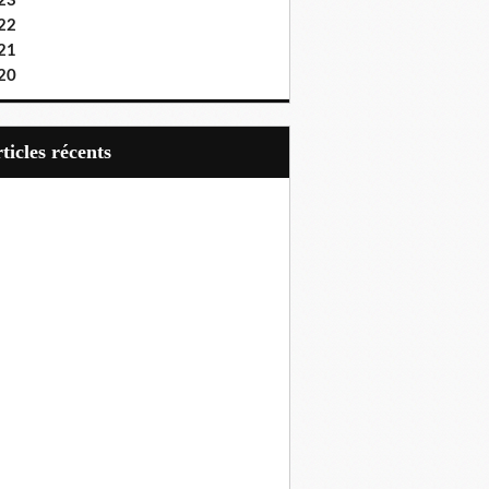
23
22
21
20
articles récents