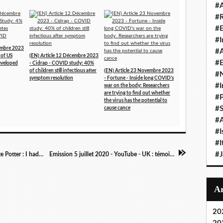
#A
#
#
#I
cembre 2023
#A
 of US
(EN) Article 12 Décembre 2023
#E
developed
- Cidrap - COVID study: 40%
of children still infectious after
(EN) Article 23 Novembre 2023
#N
symptom resolution
- Fortune - Inside long COVID's
#I
war on the body: Researchers
are trying to find out whether
#P
the virus has the potential to
#
cause cance
#A
#I
#I
#
Article 5 août 2020 - Today Show - "USA - Kate Potter : I had the opportunity to share some of my #longcovid experience on the Today Show for this quick piece about potential future treatments."
Emission 5 juillet 2020 - YouTube - UK : témoignages de survivants du covid long persistant devant des députés & la Chambre des lords au Royaume-Uni
20