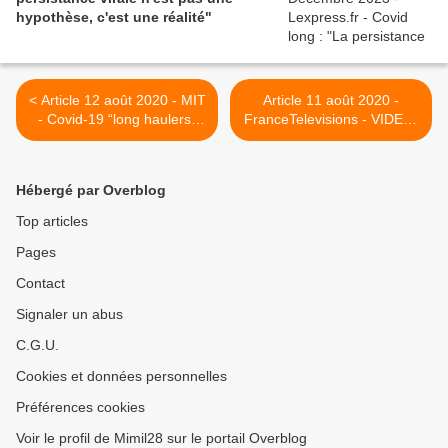
hypothèse, c'est une réalité"
< Article 12 août 2020 - MIT
Article 11 août 2020 -
- Covid-19 “long haulers”
FranceTelevisions - VIDEO.
are organizing online to
#OnVousRépond : Tests,
study themselves Slack
masques, symptômes
groups and social media
persistants... Le ministre de
Hébergé par Overblog
are connecting people
la Santé, Olivier Véran, a
who've never fully
répondu à vos questions
Top articles
recovered from coronavirus
sur le coronavirus >
Pages
to collect data on their
condition. (athena akrami,
Contact
hannah wei, lisa mccorkell,
fiona lowenstein)
Signaler un abus
C.G.U.
Cookies et données personnelles
Préférences cookies
Voir le profil de Mimil28 sur le portail Overblog