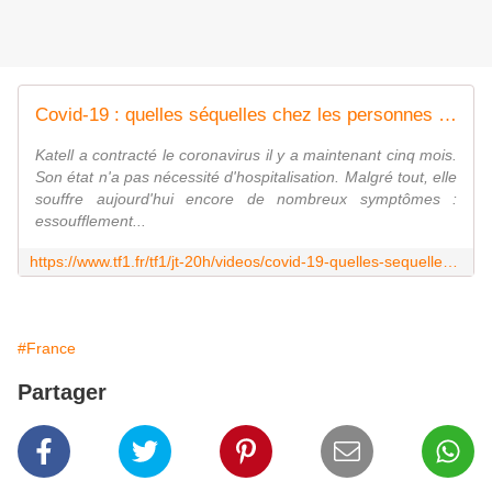
Covid-19 : quelles séquelles chez les personnes guéries ? - Le journal de 20h | TF1
Katell a contracté le coronavirus il y a maintenant cinq mois.
Son état n'a pas nécessité d'hospitalisation. Malgré tout, elle
souffre aujourd'hui encore de nombreux symptômes :
essoufflement...
https://www.tf1.fr/tf1/jt-20h/videos/covid-19-quelles-sequelles-chez-les-personnes-gueries-15918103.html
#France
Partager