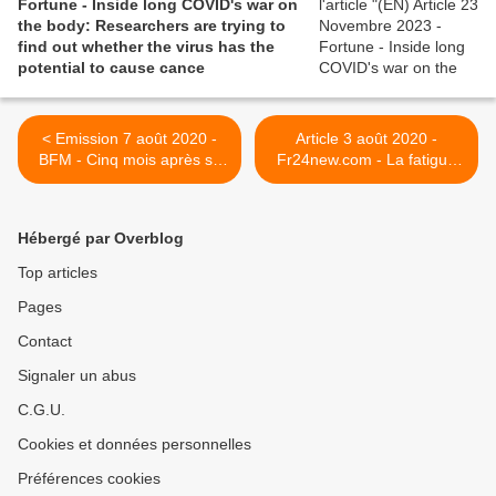
Fortune - Inside long COVID's war on
the body: Researchers are trying to
find out whether the virus has the
potential to cause cance
< Emission 7 août 2020 -
Article 3 août 2020 -
BFM - Cinq mois après sa
Fr24new.com - La fatigue
contamination, cette
frappe des milliers de
doctorante a toujours des
personnes souffrant de
séquelles du Covid-19
symptômes post-
Hébergé par Overblog
coronavirus >
Top articles
Pages
Contact
Signaler un abus
C.G.U.
Cookies et données personnelles
Préférences cookies