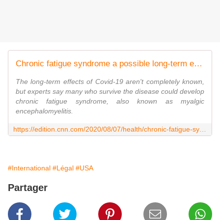
Chronic fatigue syndrome a possible long-term effect of Covid-19, experts say
The long-term effects of Covid-19 aren't completely known,
but experts say many who survive the disease could develop
chronic fatigue syndrome, also known as myalgic
encephalomyelitis.
https://edition.cnn.com/2020/08/07/health/chronic-fatigue-syndrome-covid-19-survivors-wellness/index.html?utm_term=link&utm_source=twCNN&utm_content=2020-08-07T13%3A40%3A07&utm_medium=social
#International
#Légal
#USA
Partager