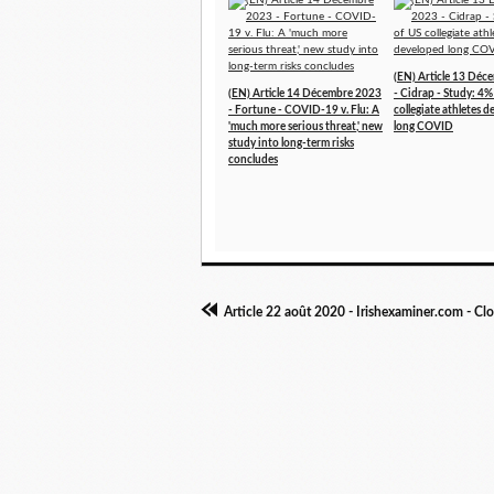
(EN) Article 13 Dé
(EN) Article 14 Décembre 2023
- Cidrap - Study: 4%
- Fortune - COVID-19 v. Flu: A
collegiate athletes 
'much more serious threat,' new
long COVID
study into long-term risks
concludes