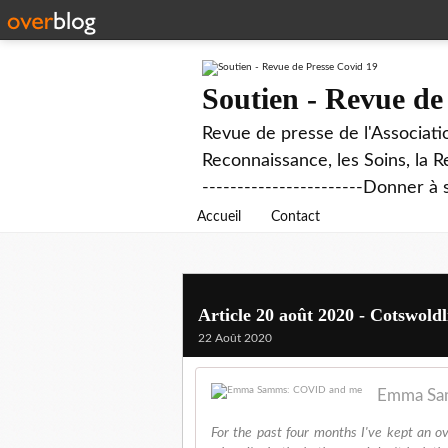
Soutien - Revue de
Revue de presse de l'Associati
Reconnaissance, les Soins, la R
-----------------------Donner à 
Accueil
Contact
Article 20 août 2020 - Cotswo
22 Août 2020
Emma Sa
For the past four months I've kept an o