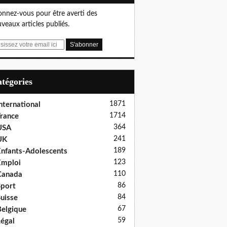
nnez-vous pour être averti des
veaux articles publiés.
Catégories
1871
nternational
1714
rance
364
USA
241
UK
189
nfants-Adolescents
123
Emploi
110
Canada
86
port
84
uisse
67
elgique
59
égal