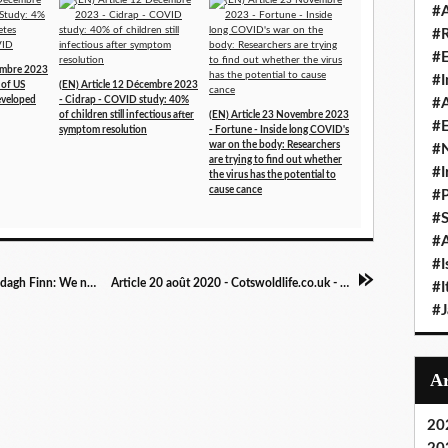
#A
#
#
cembre 2023
#I
 of US
(EN) Article 12 Décembre 2023
developed
- Cidrap - COVID study: 40%
#A
of children still infectious after
(EN) Article 23 Novembre 2023
#E
symptom resolution
- Fortune - Inside long COVID's
war on the body: Researchers
#N
are trying to find out whether
#I
the virus has the potential to
cause cance
#P
#
#A
#I
Article 22 août 2020 - Irishexaminer.com - Clodagh Finn: We need to start talking about Covid’s long tail
Article 20 août 2020 - Cotswoldlife.co.uk - Emma Samms: COVID and me
#I
#
20