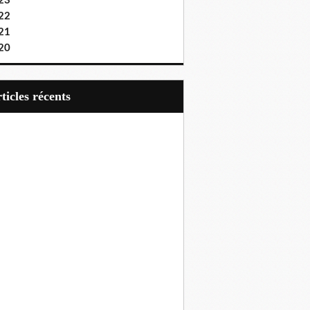
23
22
21
20
articles récents