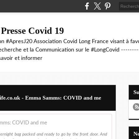
 Presse Covid 19
on #ApresJ20 Association Covid Long France visant à favo
echerche et la Communication sur le #LongCovid ----------
savoir et informer
S
ldlife.co.uk - Emma Samms: COVID and me
mms: COVID and me
vernight bag packed and ready to go by the front door. And