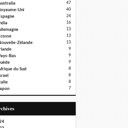
47
ustralia
40
Royaume-Uni
24
Espagne
16
ndia
13
llemagne
13
cosse
13
ouvelle-Zélande
9
rlande
9
ays-Bas
9
Suède
8
frique du Sud
8
srael
8
talie
7
Japon
Archives
24