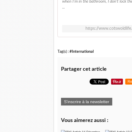
when I'm in the bathroom, I don't lock 
...
https://www.cotswoldli
Tag(s) :
#International
Partager cet article
Re
S'inscrire à la newsletter
Vous aimerez aussi :