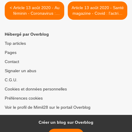
< Article 13 août 2020 - Au
Article 13 août 2020 - Santé
féminin - Coronavirus :
magazine - Covid : l’actrice
découvrez les symptômes
Alyssa Milano dévoile la
les plus étranges
perte de cheveux
engendrée par la maladie >
Hébergé par Overblog
Top articles
Pages
Contact
Signaler un abus
C.G.U.
Cookies et données personnelles
Préférences cookies
Voir le profil de Mimil28 sur le portail Overblog
Créer un blog sur Overblog