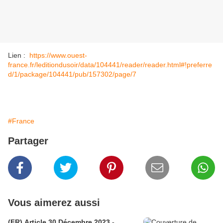
Lien :
https://www.ouest-
france.fr/leditiondusoir/data/104441/reader/reader.html#!preferre
d/1/package/104441/pub/157302/page/7
#France
Partager
Vous aimerez aussi
(FR) Article 30 Décembre 2023 -