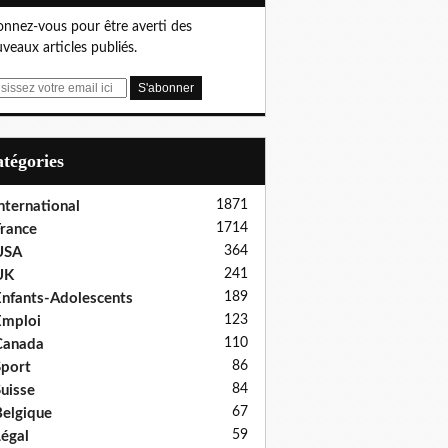
nnez-vous pour être averti des
veaux articles publiés.
Catégories
1871
nternational
1714
rance
364
USA
241
UK
189
nfants-Adolescents
123
Emploi
110
Canada
86
port
84
uisse
67
elgique
59
égal