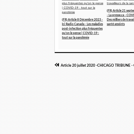
(FR) Article 21 sep
- La presse.ca - COV
(FR) Article 8 Décembre 2023 -
Des milliers de travai
Ici Radio Canada - Les maladies
santé atteints
post-infection plus fréquentes
qu'on le pense | COVID-19 :
tout sur la pandémie