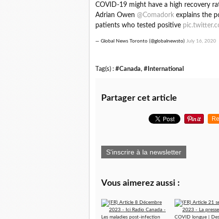
COVID-19 might have a high recovery rat
Adrian Owen
@Comadork
explains the p
patients who tested positive
pic.twitte
— Global News Toronto (@globalnewsto)
July 16, 2020
Tag(s) :
#Canada
,
#International
Partager cet article
Re
S'inscrire à la newsletter
Vous aimerez aussi :