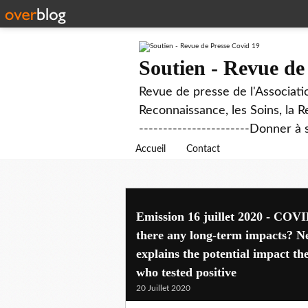
Soutien - Revue de
Revue de presse de l'Associati
Reconnaissance, les Soins, la R
-----------------------Donner à 
Accueil
Contact
Emission 16 juillet 2020 - COVI
there any long-term impacts? 
explains the potential impact th
who tested positive
20 Juillet 2020