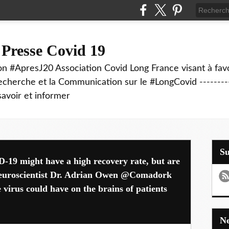
 Presse Covid 19
on #ApresJ20 Association Covid Long France visant à favo
echerche et la Communication sur le #LongCovid ----------
savoir et informer
S
D-19 might have a high recovery rate, but are
Neuroscientist Dr. Adrian Owen @Comadork
e virus could have on the brains of patients