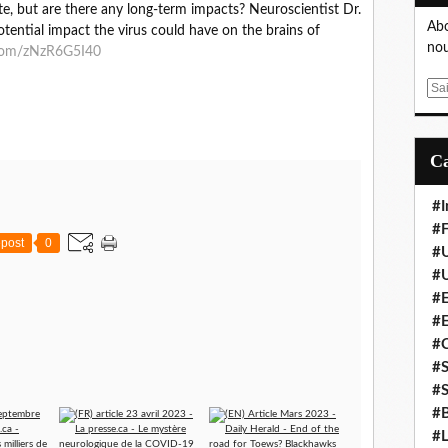
e, but are there any long-term impacts? Neuroscientist Dr.
Abo
otential impact the virus could have on the brains of
nou
r.com/zNzR6G5I40
E
m
a
i
l
#I
#F
post
0
#
#
#E
#
#
#S
#S
#B
#L