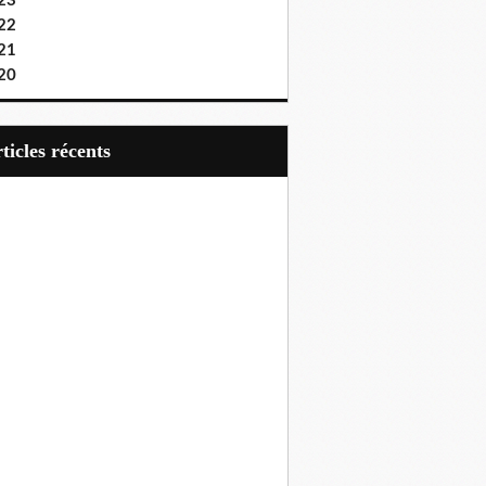
23
22
21
20
articles récents