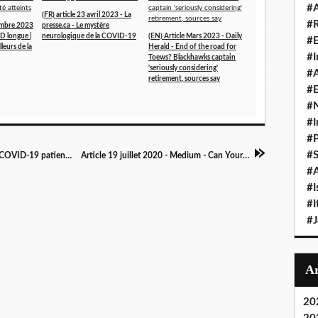
#A
(FR) article 23 avril 2023 - La
#
tembre 2023
presse.ca - Le mystère
ID longue |
neurologique de la COVID-19
(EN) Article Mars 2023 - Daily
#
lleurs de la
Herald - End of the road for
#I
Toews? Blackhawks captain
'seriously considering'
#A
retirement, sources say
#E
#N
#I
#P
#
Article 20 juillet 2020 -CHICAGO TRIBUNE - COVID-19 patients could be at risk for chronic fatigue syndrome: ‘Your whole life can change if you get this’
Article 19 juillet 2020 - Medium - Can Your Long-haul Covid-19 Symptoms be Explained by Dysautonomia?
#A
#I
#I
#
20