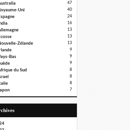
47
ustralia
40
Royaume-Uni
24
Espagne
16
ndia
13
llemagne
13
cosse
13
ouvelle-Zélande
9
rlande
9
ays-Bas
9
Suède
8
frique du Sud
8
srael
8
talie
7
Japon
Archives
24