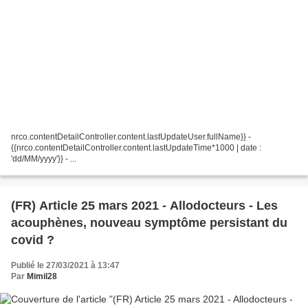
nrco.contentDetailController.content.lastUpdateUser.fullName}} -
{{nrco.contentDetailController.content.lastUpdateTime*1000 | date :
'dd/MM/yyyy'}} - ...
(FR) Article 25 mars 2021 - Allodocteurs - Les
acouphènes, nouveau symptôme persistant du
covid ?
Publié le 27/03/2021 à 13:47
Par
Mimil28