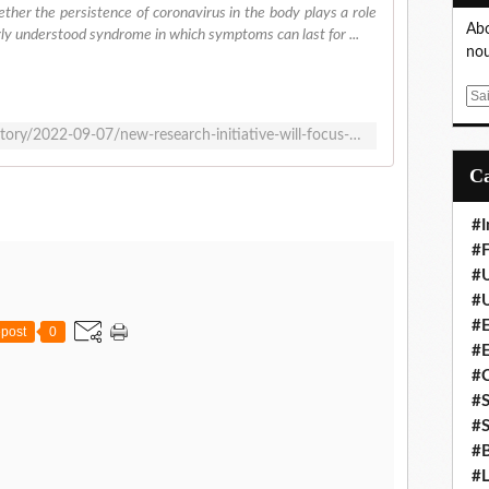
ether the persistence of coronavirus in the body plays a role
Abo
ly understood syndrome in which symptoms can last for ...
nou
E
m
https://www.latimes.com/california/story/2022-09-07/new-research-initiative-will-focus-on-root-causes-of-long-covid
a
i
l
#I
#F
#
#
#E
post
0
#
#
#S
#S
#B
#L