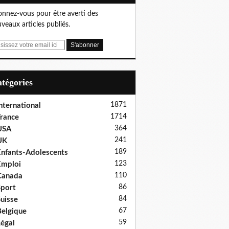
nnez-vous pour être averti des
veaux articles publiés.
Catégories
1871
nternational
1714
rance
364
USA
241
UK
189
nfants-Adolescents
123
Emploi
110
Canada
86
port
84
uisse
67
elgique
59
égal