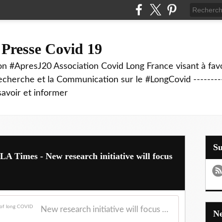
 Presse Covid 19
on #ApresJ20 Association Covid Long France visant à favo
echerche et la Communication sur le #LongCovid ----------
savoir et informer
S
LA Times - New research initiative will focus
New research initiative will focus on root causes of long COVID