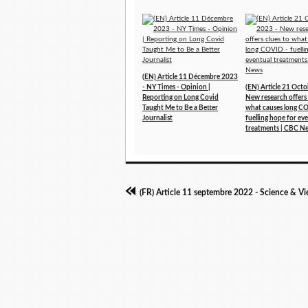
(EN) Article 11 Décembre 2023
- NY Times - Opinion |
(EN) Article 21 Oct
Reporting on Long Covid
New research offers 
Taught Me to Be a Better
what causes long C
Journalist
fuelling hope for ev
treatments | CBC N