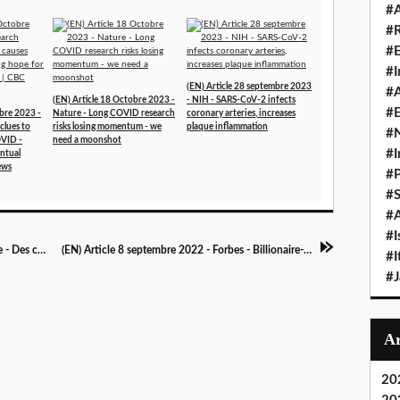
#A
#
#
#I
(EN) Article 28 septembre 2023
#A
(EN) Article 18 Octobre 2023 -
- NIH - SARS-CoV-2 infects
#E
obre 2023 -
Nature - Long COVID research
coronary arteries, increases
clues to
risks losing momentum - we
plaque inflammation
#N
OVID -
need a moonshot
#I
entual
ews
#P
#
#A
#I
(FR) Article 11 septembre 2022 - Science & Vie - Des chercheurs identifient trois profils courants de " Covid long "
(EN) Article 8 septembre 2022 - Forbes - Billionaire-Backed Group Steps Up Hunt For Long Covid Treatment
#I
#
20