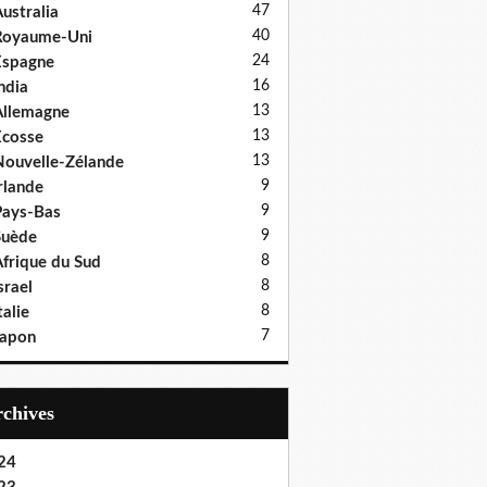
47
ustralia
40
Royaume-Uni
24
Espagne
16
ndia
13
llemagne
13
cosse
13
ouvelle-Zélande
9
rlande
9
ays-Bas
9
Suède
8
frique du Sud
8
srael
8
talie
7
Japon
Archives
24