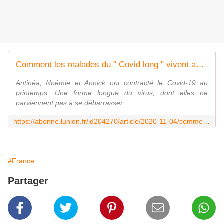
Comment les malades du " Covid long " vivent avec cette version insidieuse du virus
Antinéa, Noémie et Annick ont contracté le Covid-19 au
printemps. Une forme longue du virus, dont elles ne
parviennent pas à se débarrasser.
https://abonne.lunion.fr/id204270/article/2020-11-04/comment-les-malades-du-covid-long-vivent-avec-cette-version-insidieuse-du-virus
#France
Partager