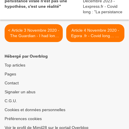
persistance virale n'est pas une
hypothèse, c'est une réalité"
< Article 3 Novembre 2020 -
Article 4 Novembre 2020 -
The Guardian - I had long
Egora .fr - Covid long… ou
Covid – but not everyone
séquelles post-Covid, de
gets time to recover
quoi parle-t-on ? >
Hébergé par Overblog
Top articles
Pages
Contact
Signaler un abus
C.G.U.
Cookies et données personnelles
Préférences cookies
Voir le profil de Mimil28 sur le portail Overblog