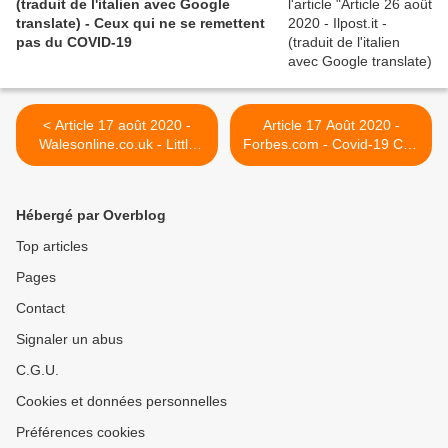
(traduit de l'italien avec Google
translate) - Ceux qui ne se remettent
pas du COVID-19
< Article 17 août 2020 -
Article 17 Août 2020 -
Walesonline.co.uk - Little
Forbes.com - Covid-19 Can
known 'long haul' Covid
Cause Heart Damage—
leaving people bedbound
Even If You Are
for months
Asymptomatic >
Hébergé par Overblog
Top articles
Pages
Contact
Signaler un abus
C.G.U.
Cookies et données personnelles
Préférences cookies