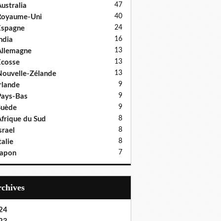
47
ustralia
40
Royaume-Uni
24
Espagne
16
ndia
13
llemagne
13
cosse
13
ouvelle-Zélande
9
rlande
9
ays-Bas
9
Suède
8
frique du Sud
8
srael
8
talie
7
Japon
Archives
24