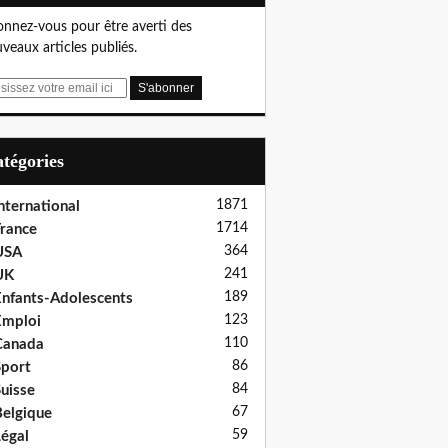
nnez-vous pour être averti des
veaux articles publiés.
Catégories
1871
nternational
1714
rance
364
USA
241
UK
189
nfants-Adolescents
123
Emploi
110
Canada
86
port
84
uisse
67
elgique
59
égal