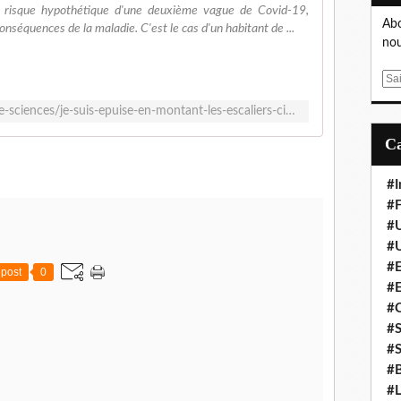
u risque hypothétique d'une deuxième vague de Covid-19,
Abo
nséquences de la maladie. C'est le cas d'un habitant de ...
nou
E
m
https://www.francebleu.fr/infos/sante-sciences/je-suis-epuise-en-montant-les-escaliers-cinq-mois-apres-toujours-des-sequelles-du-covid-19-1597078050
a
i
l
#I
#F
#
#
#E
post
0
#
#
#S
#S
#B
#L