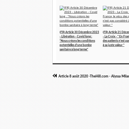
(FR) Article 30 Décembre 2023
(FR) Article 21 Déc
- Libération - Covid long :
- La Croix - " En Fran
"Nous créons les conditions
des patients n'est p
potentielles d'une bombe
à sa juste valeur "
sanitaire à long terme"