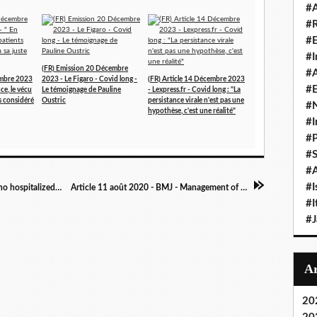
#A
#
#
#I
(FR) Emission 20 Décembre
#A
embre 2023
2023 - Le Figaro - Covid long -
(FR) Article 14 Décembre 2023
#E
ce, le vécu
Le témoignage de Pauline
- Lexpress.fr - Covid long : "La
as considéré
Oustric
persistance virale n'est pas une
#N
hypothèse, c'est une réalité"
#I
#P
#
#A
#I
Article 8 août 2020 -TheHill.com - Alyssa Milano hospitalized due to 'long hauler' symptoms of COVID-19
Article 11 août 2020 - BMJ - Management of post-acute covid-19 in primary care
#I
#
20