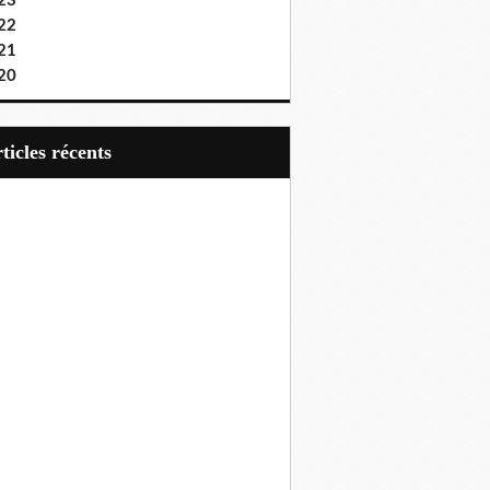
23
22
21
20
articles récents