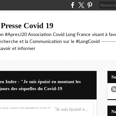
 Presse Covid 19
on #ApresJ20 Association Covid Long France visant à favo
echerche et la Communication sur le #LongCovid ----------
savoir et informer
S
eu Indre - "Je suis épuisé en montant les
ujours des séquelles du Covid-19
"Je suis épuisé en montant les escaliers" : cinq mois après, toujours des séquelles du Covid-19